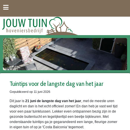
G
a
n
a
a
r
c
o
n
t
e
n
t
Tuintips voor de langste dag van het jaar
Gepubliceerd op
11 juni 2026
Dit jaar is
21 juni de langste dag van het jaar
, met de meeste uren
daglicht en dan is het echt officieel zomer! En dan heb je vast wel tijd
voor een paar tuinklussen. Lekker even ontspannen bezig zijn in de
gezonde buitenlucht en tegelijkertijd een beetje bijkleuren. Met
onderstaande tuintips ga je gegarandeerd een lange, fleurige zomer
in eigen tuin of op je 'Costa Balconia' tegemoet.