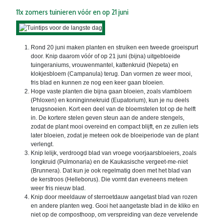
11x zomers tuinieren vóór en op 21 juni
Rond 20 juni maken planten en struiken een tweede groeispurt
door. Knip daarom vóór of op 21 juni (bijna) uitgebloeide
tuingeraniums, vrouwenmantel, kattenkruid (Nepeta) en
klokjesbloem (Campanula) terug. Dan vormen ze weer mooi,
fris blad en kunnen ze nog een keer gaan bloeien.
Hoge vaste planten die bijna gaan bloeien, zoals vlambloem
(Phloxen) en koninginnekruid (Eupatorium), kun je nu deels
terugsnoeien. Kort een deel van de bloemstelen tot op de helft
in. De kortere stelen geven steun aan de andere stengels,
zodat de plant mooi overeind en compact blijft, en ze zullen iets
later bloeien, zodat je meteen ook de bloeiperiode van de plant
verlengt.
Knip lelijk, verdroogd blad van vroege voorjaarsbloeiers, zoals
longkruid (Pulmonaria) en de Kaukasische vergeet-me-niet
(Brunnera). Dat kun je ook regelmatig doen met het blad van
de kerstroos (Helleborus). Die vormt dan eveneens meteen
weer fris nieuw blad.
Knip door meeldauw of sterroetdauw aangetast blad van rozen
en andere planten weg. Gooi het aangetaste blad in de kliko en
niet op de composthoop, om verspreiding van deze vervelende