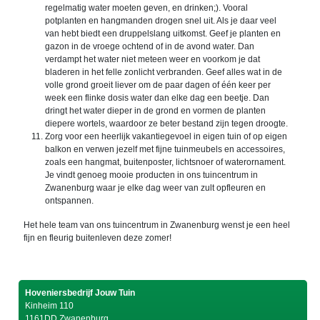
regelmatig water moeten geven, en drinken;). Vooral
potplanten en hangmanden drogen snel uit. Als je daar veel
van hebt biedt een druppelslang uitkomst. Geef je planten en
gazon in de vroege ochtend of in de avond water. Dan
verdampt het water niet meteen weer en voorkom je dat
bladeren in het felle zonlicht verbranden. Geef alles wat in de
volle grond groeit liever om de paar dagen of één keer per
week een flinke dosis water dan elke dag een beetje. Dan
dringt het water dieper in de grond en vormen de planten
diepere wortels, waardoor ze beter bestand zijn tegen droogte.
Zorg voor een heerlijk vakantiegevoel in eigen tuin of op eigen
balkon en verwen jezelf met fijne tuinmeubels en accessoires,
zoals een hangmat, buitenposter, lichtsnoer of waterornament.
Je vindt genoeg mooie producten in ons tuincentrum in
Zwanenburg waar je elke dag weer van zult opfleuren en
ontspannen.
Het hele team van ons tuincentrum in Zwanenburg wenst je een heel
fijn en fleurig buitenleven deze zomer!
Hoveniersbedrijf Jouw Tuin
Kinheim 110
1161DD Zwanenburg