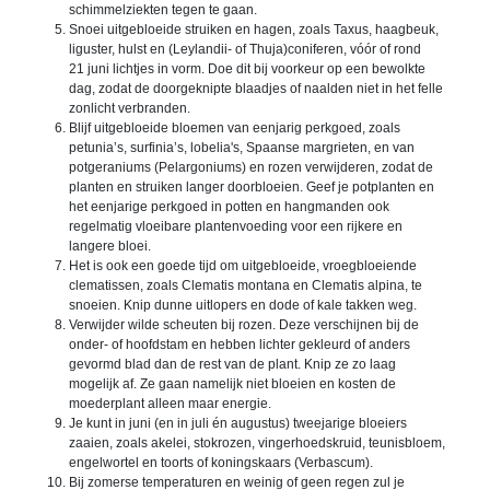
schimmelziekten tegen te gaan.
Snoei uitgebloeide struiken en hagen, zoals Taxus, haagbeuk,
liguster, hulst en (Leylandii- of Thuja)coniferen, vóór of rond
21 juni lichtjes in vorm. Doe dit bij voorkeur op een bewolkte
dag, zodat de doorgeknipte blaadjes of naalden niet in het felle
zonlicht verbranden.
Blijf uitgebloeide bloemen van eenjarig perkgoed, zoals
petunia’s, surfinia’s, lobelia's, Spaanse margrieten, en van
potgeraniums (Pelargoniums) en rozen verwijderen, zodat de
planten en struiken langer doorbloeien. Geef je potplanten en
het eenjarige perkgoed in potten en hangmanden ook
regelmatig vloeibare plantenvoeding voor een rijkere en
langere bloei.
Het is ook een goede tijd om uitgebloeide, vroegbloeiende
clematissen, zoals Clematis montana en Clematis alpina, te
snoeien. Knip dunne uitlopers en dode of kale takken weg.
Verwijder wilde scheuten bij rozen. Deze verschijnen bij de
onder- of hoofdstam en hebben lichter gekleurd of anders
gevormd blad dan de rest van de plant. Knip ze zo laag
mogelijk af. Ze gaan namelijk niet bloeien en kosten de
moederplant alleen maar energie.
Je kunt in juni (en in juli én augustus) tweejarige bloeiers
zaaien, zoals akelei, stokrozen, vingerhoedskruid, teunisbloem,
engelwortel en toorts of koningskaars (Verbascum).
Bij zomerse temperaturen en weinig of geen regen zul je