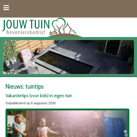
G
a
n
a
a
r
c
o
n
t
e
n
t
Nieuws: tuintips
Vakantietips (voor kids) in eigen tuin
Gepubliceerd op
6 augustus 2026