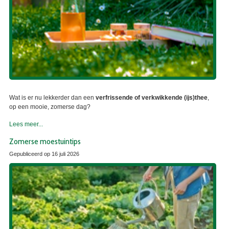
Wat is er nu lekkerder dan een
verfrissende of verkwikkende (ijs)thee
,
op een mooie, zomerse dag?
Lees meer...
Zomerse moestuintips
Gepubliceerd op
16 juli 2026