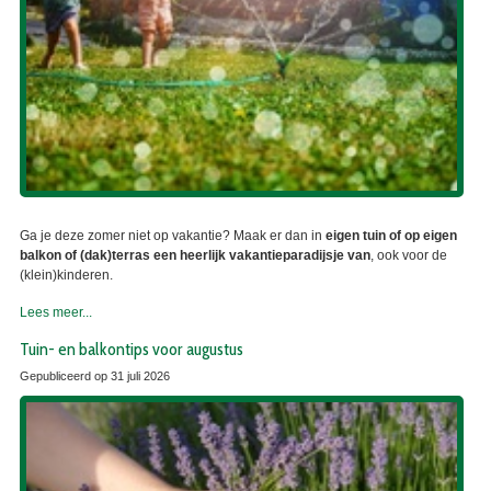
Ga je deze zomer niet op vakantie? Maak er dan in
eigen tuin of op eigen
balkon of (dak)terras een heerlijk vakantieparadijsje van
, ook voor de
(klein)kinderen.
Lees meer...
Tuin- en balkontips voor augustus
Gepubliceerd op
31 juli 2026