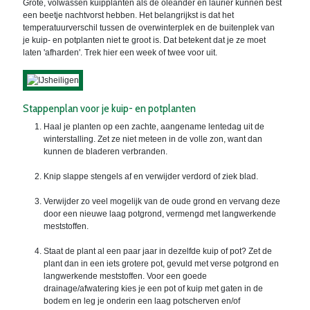
Grote, volwassen kuipplanten als de oleander en laurier kunnen best
een beetje nachtvorst hebben. Het belangrijkst is dat het
temperatuurverschil tussen de overwinterplek en de buitenplek van
je kuip- en potplanten niet te groot is. Dat betekent dat je ze moet
laten 'afharden'. Trek hier een week of twee voor uit.
Stappenplan voor je kuip- en potplanten
Haal je planten op een zachte, aangename lentedag uit de
winterstalling. Zet ze niet meteen in de volle zon, want dan
kunnen de bladeren verbranden.
Knip slappe stengels af en verwijder verdord of ziek blad.
Verwijder zo veel mogelijk van de oude grond en vervang deze
door een nieuwe laag potgrond, vermengd met langwerkende
meststoffen.
Staat de plant al een paar jaar in dezelfde kuip of pot? Zet de
plant dan in een iets grotere pot, gevuld met verse potgrond en
langwerkende meststoffen. Voor een goede
drainage/afwatering kies je een pot of kuip met gaten in de
bodem en leg je onderin een laag potscherven en/of