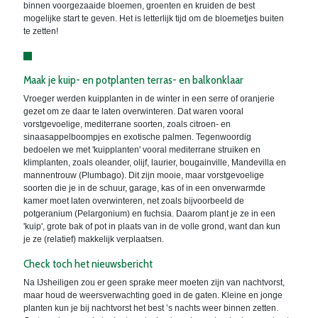
binnen voorgezaaide bloemen, groenten en kruiden de best
mogelijke start te geven. Het is letterlijk tijd om de bloemetjes buiten
te zetten!
Maak je kuip- en potplanten terras- en balkonklaar
Vroeger werden kuipplanten in de winter in een serre of oranjerie
gezet om ze daar te laten overwinteren. Dat waren vooral
vorstgevoelige, mediterrane soorten, zoals citroen- en
sinaasappelboompjes en exotische palmen. Tegenwoordig
bedoelen we met 'kuipplanten' vooral mediterrane struiken en
klimplanten, zoals oleander, olijf, laurier, bougainville, Mandevilla en
mannentrouw (Plumbago). Dit zijn mooie, maar vorstgevoelige
soorten die je in de schuur, garage, kas of in een onverwarmde
kamer moet laten overwinteren, net zoals bijvoorbeeld de
potgeranium (Pelargonium) en fuchsia. Daarom plant je ze in een
'kuip', grote bak of pot in plaats van in de volle grond, want dan kun
je ze (relatief) makkelijk verplaatsen.
Check toch het nieuwsbericht
Na IJsheiligen zou er geen sprake meer moeten zijn van nachtvorst,
maar houd de weersverwachting goed in de gaten. Kleine en jonge
planten kun je bij nachtvorst het best ’s nachts weer binnen zetten.