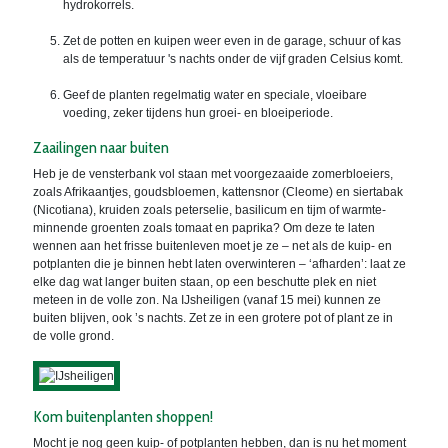
hydrokorrels.
Zet de potten en kuipen weer even in de garage, schuur of kas
als de temperatuur 's nachts onder de vijf graden Celsius komt.
Geef de planten regelmatig water en speciale, vloeibare
voeding, zeker tijdens hun groei- en bloeiperiode.
Zaailingen naar buiten
Heb je de vensterbank vol staan met voorgezaaide zomerbloeiers,
zoals Afrikaantjes, goudsbloemen, kattensnor (Cleome) en siertabak
(Nicotiana), kruiden zoals peterselie, basilicum en tijm of warmte-
minnende groenten zoals tomaat en paprika? Om deze te laten
wennen aan het frisse buitenleven moet je ze – net als de kuip- en
potplanten die je binnen hebt laten overwinteren – ‘afharden’: laat ze
elke dag wat langer buiten staan, op een beschutte plek en niet
meteen in de volle zon. Na IJsheiligen (vanaf 15 mei) kunnen ze
buiten blijven, ook ’s nachts. Zet ze in een grotere pot of plant ze in
de volle grond.
Kom buitenplanten shoppen!
Mocht je nog geen kuip- of potplanten hebben, dan is nu het moment