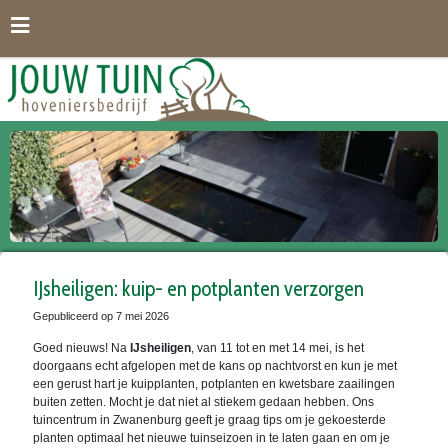
G
a
n
a
a
r
c
o
n
t
e
n
t
IJsheiligen: kuip- en potplanten verzorgen
Gepubliceerd op
7 mei 2026
Goed nieuws! Na
IJsheiligen
, van 11 tot en met 14 mei, is het
doorgaans echt afgelopen met de kans op nachtvorst en kun je met
een gerust hart je kuipplanten, potplanten en kwetsbare zaailingen
buiten zetten. Mocht je dat niet al stiekem gedaan hebben. Ons
tuincentrum in Zwanenburg geeft je graag tips om je gekoesterde
planten optimaal het nieuwe tuinseizoen in te laten gaan en om je