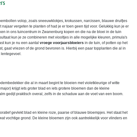
ers
i bloembollen volop, zoals sneeuwklokjes, krokussen, narcissen, blauwe druifjes
et najaar vergeten te planten of had je er toen geen tijd voor. Gelukkig kun je er
ken in ons tuincentrum in Zwanenburg kopen en die na de bloei in de tuin
sultaat kun je ze combineren met viooltjes in alle mogelijke kleuren, primula's
ast kun je nu een aantal
vroege voorjaarsbloeiers
in de tuin, of potten op het
est, gaat vriezen of de grond bevroren is. Hierbij een paar topplanten die al in
 lentegevoel.
embedekker die al in maart begint te bloeien met violetkleurige of witte
or) krijgt iets groter blad en iets grotere bloemen dan de kleine
 gedijt praktisch overal, zelfs in de schaduw aan de voet van een boom.
coratief gevlekt blad en kleine roze, paarse of blauwe bloempjes. Het staat het
 wat vochtige grond. De kleine bloemen zijn ook aantrekkelijk voor vlinders en