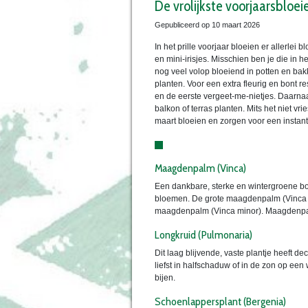
De vrolijkste voorjaarsbloei
Gepubliceerd op
10 maart 2026
In het prille voorjaar bloeien er allerle
en mini-irisjes. Misschien ben je die in h
nog veel volop bloeiend in potten en bak
planten. Voor een extra fleurig en bont re
en de eerste vergeet-me-nietjes. Daarna
balkon of terras planten. Mits het niet vri
maart bloeien en zorgen voor een instant
Maagdenpalm (Vinca)
Een dankbare, sterke en wintergroene bod
bloemen. De grote maagdenpalm (Vinca maj
maagdenpalm (Vinca minor). Maagdenpalm
Longkruid (Pulmonaria)
Dit laag blijvende, vaste plantje heeft de
liefst in halfschaduw of in de zon op een
bijen.
Schoenlappersplant (Bergenia)