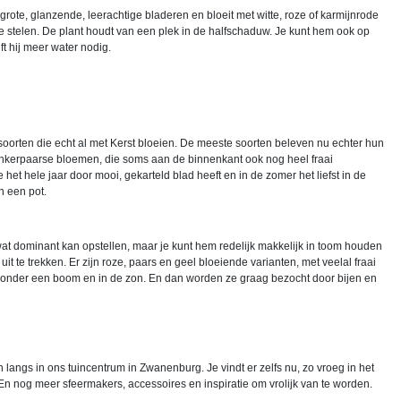
 grote, glanzende, leerachtige bladeren en bloeit met witte, roze of karmijnrode
stelen. De plant houdt van een plek in de halfschaduw. Je kunt hem ook op
t hij meer water nodig.
soorten die echt al met Kerst bloeien. De meeste soorten beleven nu echter hun
onkerpaarse bloemen, die soms aan de binnenkant ook nog heel fraai
e het hele jaar door mooi, gekarteld blad heeft en in de zomer het liefst in de
n een pot.
t dominant kan opstellen, maar je kunt hem redelijk makkelijk in toom houden
uit te trekken. Er zijn roze, paars en geel bloeiende varianten, met veelal fraai
l, onder een boom en in de zon. En dan worden ze graag bezocht door bijen en
langs in ons tuincentrum in Zwanenburg. Je vindt er zelfs nu, zo vroeg in het
 En nog meer sfeermakers, accessoires en inspiratie om vrolijk van te worden.