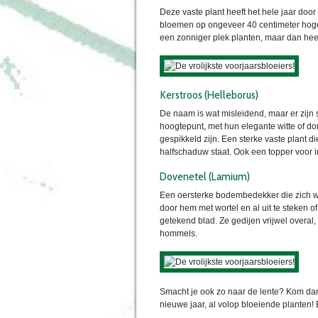
Deze vaste plant heeft het hele jaar door
bloemen op ongeveer 40 centimeter hoge 
een zonniger plek planten, maar dan heef
Kerstroos (Helleborus)
De naam is wat misleidend, maar er zijn 
hoogtepunt, met hun elegante witte of d
gespikkeld zijn. Een sterke vaste plant di
halfschaduw staat. Ook een topper voor i
Dovenetel (Lamium)
Een oersterke bodembedekker die zich wa
door hem met wortel en al uit te steken of 
getekend blad. Ze gedijen vrijwel overa
hommels.
Smacht je ook zo naar de lente? Kom dan 
nieuwe jaar, al volop bloeiende planten!