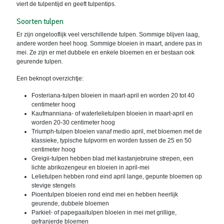
viert de tulpentijd en geeft tulpentips.
Soorten tulpen
Er zijn ongelooflijk veel verschillende tulpen. Sommige blijven laag,
andere worden heel hoog. Sommige bloeien in maart, andere pas in
mei. Ze zijn er met dubbele en enkele bloemen en er bestaan ook
geurende tulpen.
Een beknopt overzichtje:
Fosteriana-tulpen bloeien in maart-april en worden 20 tot 40
centimeter hoog
Kaufmanniana- of waterlelietulpen bloeien in maart-april en
worden 20-30 centimeter hoog
Triumph-tulpen bloeien vanaf medio april, met bloemen met de
klassieke, typische tulpvorm en worden tussen de 25 en 50
centimeter hoog
Greigii-tulpen hebben blad met kastanjebruine strepen, een
lichte abrikozengeur en bloeien in april-mei
Lelietulpen hebben rond eind april lange, gepunte bloemen op
stevige stengels
Pioentulpen bloeien rond eind mei en hebben heerlijk
geurende, dubbele bloemen
Parkiet- of papegaaitulpen bloeien in mei met grillige,
gefranjerde bloemen