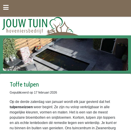
G
a
n
a
a
r
c
o
n
t
e
n
t
Toffe tulpen
Gepubliceerd op
17 februari 2026
Op de derde zaterdag van januari wordt elk jaar gevierd dat het
tulpenseizoen
weer begint. Ze zijn nu volop verkrijgbaar in alle
mogelijke kleuren, vormen en maten. Het is een van de meest
populaire bloembollen en snijbloemen. Kortom, tulpen zijn toppers
en als echte lenteboden dé remedie tegen een winterdip. Je kunt er
nu binnen én buiten van genieten. Ons tuincentrum in Zwanenburg