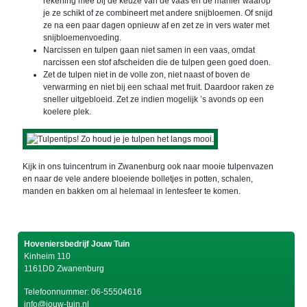
rekening mee bij de keuze van de vaas en de manier waarop
je ze schikt of ze combineert met andere snijbloemen. Of snijd
ze na een paar dagen opnieuw af en zet ze in vers water met
snijbloemenvoeding.
Narcissen en tulpen gaan niet samen in een vaas, omdat
narcissen een stof afscheiden die de tulpen geen goed doen.
Zet de tulpen niet in de volle zon, niet naast of boven de
verwarming en niet bij een schaal met fruit. Daardoor raken ze
sneller uitgebloeid. Zet ze indien mogelijk ’s avonds op een
koelere plek.
Kijk in ons tuincentrum in Zwanenburg ook naar mooie tulpenvazen
en naar de vele andere bloeiende bolletjes in potten, schalen,
manden en bakken om al helemaal in lentesfeer te komen.
Hoveniersbedrijf Jouw Tuin
Kinheim 110
1161DD Zwanenburg
Telefoonnummer:
06-55504616
info@jouw-tuin.nl