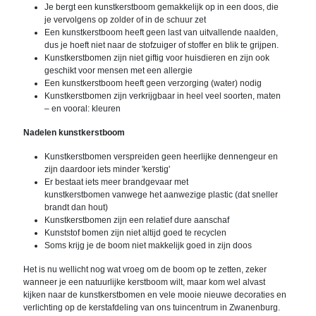
Je bergt een kunstkerstboom gemakkelijk op in een doos, die
je vervolgens op zolder of in de schuur zet
Een kunstkerstboom heeft geen last van uitvallende naalden,
dus je hoeft niet naar de stofzuiger of stoffer en blik te grijpen.
Kunstkerstbomen zijn niet giftig voor huisdieren en zijn ook
geschikt voor mensen met een allergie
Een kunstkerstboom heeft geen verzorging (water) nodig
Kunstkerstbomen zijn verkrijgbaar in heel veel soorten, maten
– en vooral: kleuren
Nadelen kunstkerstboom
Kunstkerstbomen verspreiden geen heerlijke dennengeur en
zijn daardoor iets minder 'kerstig'
Er bestaat iets meer brandgevaar met
kunstkerstbomen vanwege het aanwezige plastic (dat sneller
brandt dan hout)
Kunstkerstbomen zijn een relatief dure aanschaf
Kunststof bomen zijn niet altijd goed te recyclen
Soms krijg je de boom niet makkelijk goed in zijn doos
Het is nu wellicht nog wat vroeg om de boom op te zetten, zeker
wanneer je een natuurlijke kerstboom wilt, maar kom wel alvast
kijken naar de kunstkerstbomen en vele mooie nieuwe decoraties en
verlichting op de kerstafdeling van ons tuincentrum in Zwanenburg.