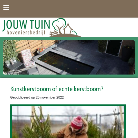
G
a
n
a
a
r
c
o
n
t
e
n
t
Kunstkerstboom of echte kerstboom?
Gepubliceerd op
25 november 2022