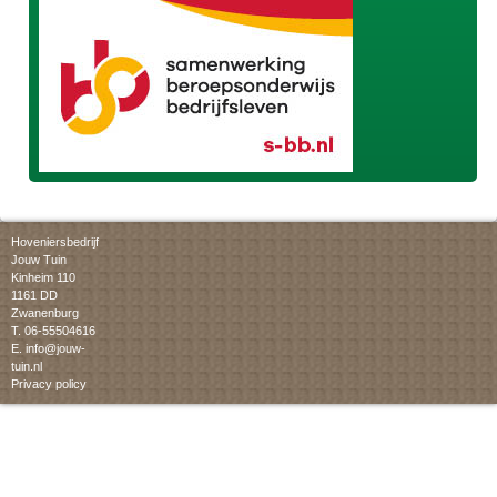
Hoveniersbedrijf
Jouw Tuin
Kinheim 110
1161 DD
Zwanenburg
T. 06-55504616
E.
info@jouw-
tuin.nl
Privacy policy