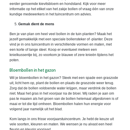
eerder genoemde kievitsbloem en hondstand. Kijk voor meer
informatie op het etiket van het zakje bollen of vraag één van onze
kundige medewerkers in het tuincentrum om advies.
Gemak dient de mens
Ben je van plan om heel veel bollen in de tuin planten? Maak het
jezelf gemakkelijk met een speciale bollensteker of -planter. Deze
vind je in ons tuincentrum in verschillende vormen en maten, met
een korte of lange steel. Koop er eventueel meteen een
knielkussentje bij, zo voorkom je blauwe of zere knieën tijdens het
poten.
Bloembollen in het gazon
Wil je bloembollen in het gazon? Steek met een spade een graszode
uit, licht hem op, plant de bollen en plaats de graszode weer terug.
Zorg dat de bollen voldoende water krijgen, maar verdrink de bollen
niet. Maai het gras in het voorjaar na de bloei. Wij raden je aan om
pas te maaien als het groen van de bollen helemaal afgestorven is of
maai er tot die tijd omheen. Bloembollen halen hun energie voor
volgend jaar namelijk uit het blad.
Kom langs in ons frisse voorjaarstuincentrum. Je hebt de keuze uit
vele soorten, kleuren en maten. We wensen je nu alvast een heel
fleurig en kleurig voorjaar!