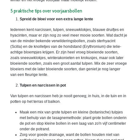
5 praktische tips over voorjaarsbollen
Spreid de bloei voor een extra lange lente
Iedereen kent narcissen, tulpen, sneeuwklokjes, blauwe druifjes en
hyacinten, maar er zijn nog zo veel meer mooie soorten. Wat dacht je
van de minder bekende verwilderingsbollen, zoals sterhyacint
(Scilla) en de knolletjes van de hondstand (Erythronium) die lelie-
achtige bloempjes krijgen. Er zijn heel vroeg bloeiende soorten,
zoals sneeuwklokjes, winterakonieten en krokusjes, maar ook later
bloeiende soorten, zoals een groot aantal tulpen. Mix de zeer vroege
bloeiers met de later bloeiende soorten, dan geniet je nog langer
van een fleurige lente.
Tulpen en narcissen in pot
Van tulpen en narcissen heb je nooit genoeg; in huis, in de tuin en in
potten op het terras of balkon.
Maak een mix van grote tulpen en kleine (botanische) tulpjes
met behulp van de lasagnemethode: plant grote bollen onderin
de pot en stop kleine bollen in een laag van zo'n vijf centimeter
onder de potrand.
Zorg voor goede drainage, want de bollen houden niet van