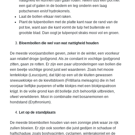
nattigheid en kunnen dan gaan rotten. Neem dus een pot met
een gat of gaten in de bodem en leg onderin een laag
potscherven en/of hydrokorrels.
Laat de bollen elkaar niet raken.
Plant de tulpenbollen met de platte kant naar de rand van de
pot toe, want aan die kant vormt de tulp het buitenste en
grootste blad. Dan oogt je tulpenpot straks mooi vol en groen.
Bloembollen die wel van wat nattigheid houden
De meeste voorjaarsbollen geven, zeker in de winter, een voorkeur
aan relatief droge (pot)grond. Als ze constant in vochtige (pot)grond
zitten, gaan ze rotten. Er zijn een paar uitzonderingen van bollen die
een beetje vochtige grond juist wel waarderen. Zoals het mooie
lenteklokje (Leucojum), dat lijkt op een uit de kluiten gewassen
sneeuwklokje en de kievitsbloem (Fritillaria meleagris) die in het
voorjaar lieflijke purperen of witte klokjes met een blokjespatroon
krijgt. In de volle grond kan dit bolletje zich behoorlijk uitbreiden,
ofwel verwilderen. Mooi in combinatie met bosanemonen en
hondstand (Erythronium).
Let op de standplaats
De meeste bloembollen houden van een zonnige plek waar ze rijk
zullen bloeien. Er zijn ook soorten die juist gedijen in schaduw of
halfschaduw, zoals boshyacinten, cyclamen, winterakoniet en de