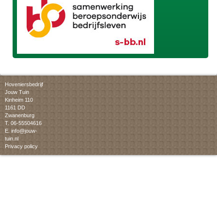
Hoveniersbedrijf
Jouw Tuin
Kinheim 110
1161 DD
Zwanenburg
T. 06-55504616
E.
info@jouw-
tuin.nl
Privacy policy