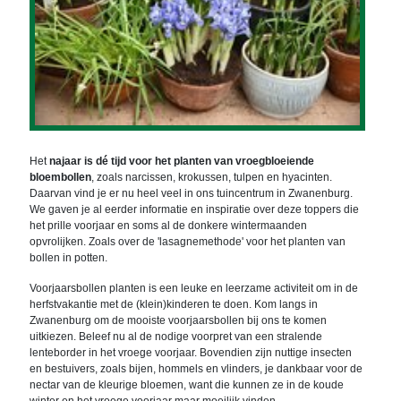
Het
najaar is dé tijd voor het planten van vroegbloeiende
bloembollen
, zoals narcissen, krokussen, tulpen en hyacinten.
Daarvan vind je er nu heel veel in ons tuincentrum in Zwanenburg.
We gaven je al eerder informatie en inspiratie over deze toppers die
het prille voorjaar en soms al de donkere wintermaanden
opvrolijken. Zoals over de 'lasagnemethode' voor het planten van
bollen in potten.
Voorjaarsbollen planten is een leuke en leerzame activiteit om in de
herfstvakantie met de (klein)kinderen te doen. Kom langs in
Zwanenburg om de mooiste voorjaarsbollen bij ons te komen
uitkiezen. Beleef nu al de nodige voorpret van een stralende
lenteborder in het vroege voorjaar. Bovendien zijn nuttige insecten
en bestuivers, zoals bijen, hommels en vlinders, je dankbaar voor de
nectar van de kleurige bloemen, want die kunnen ze in de koude
winter en het vroege voorjaar maar moeilijk vinden.