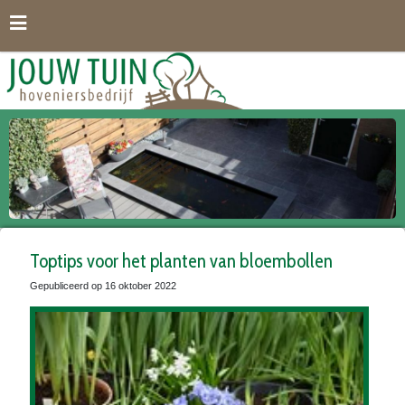
G
a
n
a
a
r
c
o
n
t
e
n
t
Toptips voor het planten van bloembollen
Gepubliceerd op
16 oktober 2022