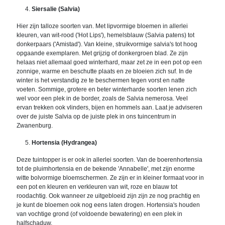
Siersalie (Salvia)
Hier zijn talloze soorten van. Met lipvormige bloemen in allerlei
kleuren, van wit-rood ('Hot Lips'), hemelsblauw (Salvia patens) tot
donkerpaars ('Amistad'). Van kleine, struikvormige salvia's tot hoog
opgaande exemplaren. Met grijzig of donkergroen blad. Ze zijn
helaas niet allemaal goed winterhard, maar zet ze in een pot op een
zonnige, warme en beschutte plaats en ze bloeien zich suf. In de
winter is het verstandig ze te beschermen tegen vorst en natte
voeten. Sommige, grotere en beter winterharde soorten lenen zich
wel voor een plek in de border, zoals de Salvia nemerosa. Veel
ervan trekken ook vlinders, bijen en hommels aan. Laat je adviseren
over de juiste Salvia op de juiste plek in ons tuincentrum in
Zwanenburg.
Hortensia (Hydrangea)
Deze tuintopper is er ook in allerlei soorten. Van de boerenhortensia
tot de pluimhortensia en de bekende 'Annabelle', met zijn enorme
witte bolvormige bloemschermen. Ze zijn er in kleiner formaat voor in
een pot en kleuren en verkleuren van wit, roze en blauw tot
roodachtig. Ook wanneer ze uitgebloeid zijn zijn ze nog prachtig en
je kunt de bloemen ook nog eens laten drogen. Hortensia's houden
van vochtige grond (of voldoende bewatering) en een plek in
halfschaduw.