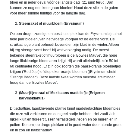
bloei en in ieder geval vóór de langste dag (21 juni) terug. Dan
kunnen ze nog een keer gaan bloeien! Houd deze site in de gaten
voor meer slimme tuintips voor de langste dag.
Steenraket of muurbloem (Erysimum)
Op een droge, zonnige en beschutte plek kan de Erysimum bijna het
hele jaar bloeien, van het vroege voorjaar tot de eerste vorst. De
struikachtige plant behoudt bovendien zijn blad in de winter. Alleen
bij erg strenge vorst heeft hij wat verzorging nodig. De meest
bekende steenraket of muurbloem is de 'Bowles Mauve', die hoge
lange lilakleurige bloemaren krijgt. Hij wordt uiteindelijk zo'n 50 tot
60 centimeter hoog. Er zijn ook soorten die paars-oranje bloemetjes
krijgen ('Red Jep') of diep oker-oranje bloemen ((Erysimum cheiri
'Orange Bedder'). Deze laatste twee worden meestal iets minder
hoog dan de 'Bowles Mauve'.
(Muur)fijnstraal of Mexicaans madeliefje (Erigeron
karvinskianus)
Dit schattige, laagblijvende plantje krijgt madeliefachtige bloempjes
die roze-wit verkleuren en een geel hartje hebben. Het zaait zich
rijkelijk uit en floreert tussen terrastegels, tegen en op muren en in
potten. Kortom, op droge plekken of in goed water doorlatende grond
en in zon en halfschaduw.