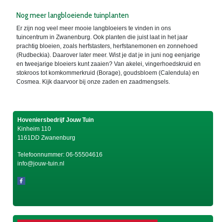
Nog meer langbloeiende tuinplanten
Er zijn nog veel meer mooie langbloeiers te vinden in ons
tuincentrum in Zwanenburg. Ook planten die juist laat in het jaar
prachtig bloeien, zoals herfstasters, herfstanemonen en zonnehoed
(Rudbeckia). Daarover later meer. Wist je dat je in juni nog eenjarige
en tweejarige bloeiers kunt zaaien? Van akelei, vingerhoedskruid en
stokroos tot komkommerkruid (Borage), goudsbloem (Calendula) en
Cosmea. Kijk daarvoor bij onze zaden en zaadmengsels.
Hoveniersbedrijf Jouw Tuin
Kinheim 110
1161DD Zwanenburg
Telefoonnummer:
06-55504616
info@jouw-tuin.nl