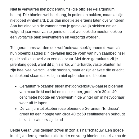
Niet te verwarren met potgeraniums (die officieel Pelargonium
heten). Die bloeien wel heel lang, in potten en bakken, maar ze zijn
niet goed winterhard. Dus dan moet je ze ergens laten overwinteren.
Aan het eind van de zomer neem je gemakkelijk stekken om er
volgend jaar weer van te genieten. Let wel, ook die moeten ook op
een vorstvrije plek overwinteren en verzorgd worden.
Tuingeraniums worden ook wel 'ooievaarsbek' genoemd, want als
hun bloemblaadjes zijn gevallen lijkt de vorm van hun zaadbeginsel
op de spitse snavel van een ooievaar. Met deze geraniums zit je
jarenlang goed, want dit zijn sterke, winterharde, vaste planten. Er
zijn heel veel verschillende soorten, maar er zijn er twee die er echt
om bekend staan dat ze bijna niet ophouden met bloeien:
Geranium 'Rozanne' bloeit met donkerblauw-paarse bloemen
van maar liefst mei tot en met oktober, groeit zo'n 30 tot 40
centimeter hoogte en 'verdwijnt' in de winter om in het voorjaar
weer uit te lopen.
De van juni tot oktober roze bloeiende Geranium 'Endressi',
groeit tot een hoogte van circa 40 tot 50 centimeter en behoudt
in zachte winters zijn blad.
Beide Geraniums gedijen zowel in zon als halfschaduw. Een goede
truc bij andere geraniums die korter en vroeg bloeien: snoei ze na de