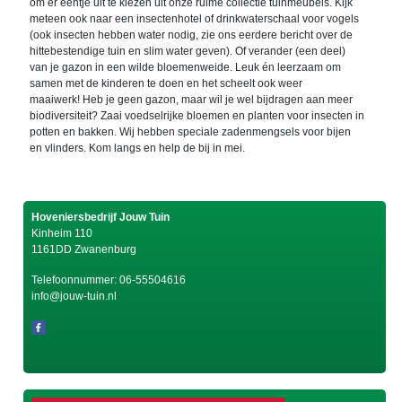
om er eentje uit te kiezen uit onze ruime collectie tuinmeubels. Kijk
meteen ook naar een insectenhotel of drinkwaterschaal voor vogels
(ook insecten hebben water nodig, zie ons eerdere bericht over de
hittebestendige tuin en slim water geven). Of verander (een deel)
van je gazon in een wilde bloemenweide. Leuk én leerzaam om
samen met de kinderen te doen en het scheelt ook weer
maaiwerk! Heb je geen gazon, maar wil je wel bijdragen aan meer
biodiversiteit? Zaai voedselrijke bloemen en planten voor insecten in
potten en bakken. Wij hebben speciale zadenmengsels voor bijen
en vlinders. Kom langs en help de bij in mei.
Hoveniersbedrijf Jouw Tuin
Kinheim 110
1161DD Zwanenburg
Telefoonnummer:
06-55504616
info@jouw-tuin.nl