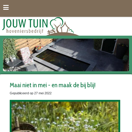
G
a
n
a
a
r
c
o
n
t
e
n
t
Maai niet in mei - en maak de bij blij!
Gepubliceerd op
27 mei 2022