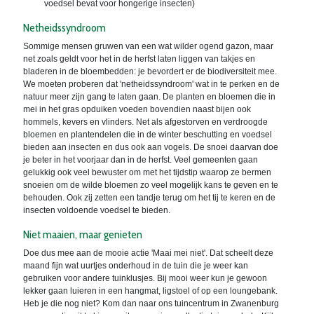
voedsel bevat voor hongerige insecten)
Netheidssyndroom
Sommige mensen gruwen van een wat wilder ogend gazon, maar
net zoals geldt voor het in de herfst laten liggen van takjes en
bladeren in de bloembedden: je bevordert er de biodiversiteit mee.
We moeten proberen dat 'netheidssyndroom' wat in te perken en de
natuur meer zijn gang te laten gaan. De planten en bloemen die in
mei in het gras opduiken voeden bovendien naast bijen ook
hommels, kevers en vlinders. Net als afgestorven en verdroogde
bloemen en plantendelen die in de winter beschutting en voedsel
bieden aan insecten en dus ook aan vogels. De snoei daarvan doe
je beter in het voorjaar dan in de herfst. Veel gemeenten gaan
gelukkig ook veel bewuster om met het tijdstip waarop ze bermen
snoeien om de wilde bloemen zo veel mogelijk kans te geven en te
behouden. Ook zij zetten een tandje terug om het tij te keren en de
insecten voldoende voedsel te bieden.
Niet maaien, maar genieten
Doe dus mee aan de mooie actie 'Maai mei niet'. Dat scheelt deze
maand fijn wat uurtjes onderhoud in de tuin die je weer kan
gebruiken voor andere tuinklusjes. Bij mooi weer kun je gewoon
lekker gaan luieren in een hangmat, ligstoel of op een loungebank.
Heb je die nog niet? Kom dan naar ons tuincentrum in Zwanenburg