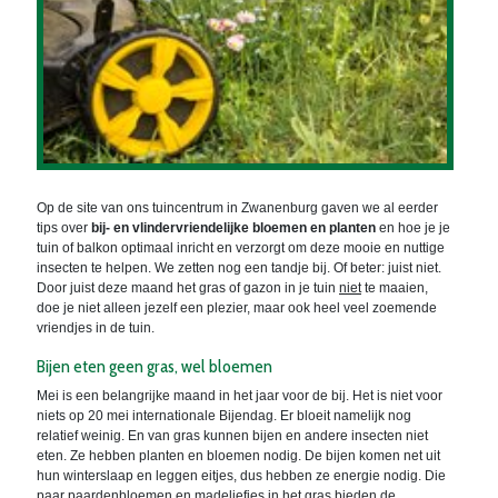
Op de site van ons tuincentrum in Zwanenburg gaven we al eerder
tips over
bij- en vlindervriendelijke bloemen en planten
en hoe je je
tuin of balkon optimaal inricht en verzorgt om deze mooie en nuttige
insecten te helpen. We zetten nog een tandje bij. Of beter: juist niet.
Door juist deze maand het gras of gazon in je tuin
niet
te maaien,
doe je niet alleen jezelf een plezier, maar ook heel veel zoemende
vriendjes in de tuin.
Bijen eten geen gras, wel bloemen
Mei is een belangrijke maand in het jaar voor de bij. Het is niet voor
niets op 20 mei internationale Bijendag. Er bloeit namelijk nog
relatief weinig. En van gras kunnen bijen en andere insecten niet
eten. Ze hebben planten en bloemen nodig. De bijen komen net uit
hun winterslaap en leggen eitjes, dus hebben ze energie nodig. Die
paar paardenbloemen en madeliefjes in het gras bieden de