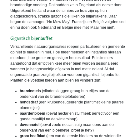
broodnodige voeding. Dat hadden ze in Engeland als eerste door.
Uitgerekend het land waar de tuiniers zo trots zijn op hun
gladgeschoren, strakke gazons die lijken op biljartlakens. Daar
begon de campagne 'No Mow May'. Frankrijk en België volgden snel
en nu doen ook Nederland en België mee met 'Maai mei niet'.
Gigantisch bijenbuffet
Verschillende natuurorganisaties roepen particulieren en gemeente
op niet te maaien in mei. Hoe meer mensen en instanties hieraan
meedoen, hoe groter en gunstiger het resultaat. Er is immers
aangetoond dat er tot tien keer meer bijen worden gesignaleerd
wanneer je het grasveldje of gazon in mei met rust laat. Al dat
ongemaaide gras zorgt bij elkaar voor een gigantisch bijenbuffet.
Planten die voedsel bieden aan bijen en vlinders zijn:
brandnetels
(vlinders leggen graag hun eitjes aan de
onderkant van de brandnetelbladeren)
hondsdraf
(een kruipende, geurende plant met kleine paarse
bloemetjes)
paardenbloem
(bevat nectar en stuifmeel: perfect voor een
goede maaltijd na de winterslaap)
dovennetel
(bevat zoete nectar: zuig maar eens aan de
onderkant van een bloemetje, proef je het?)
groot hoefblad
(een van de eerste bloeiers na de winter die