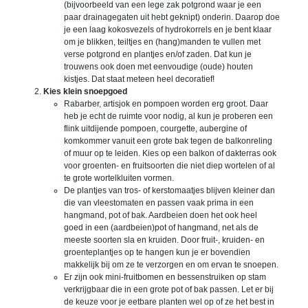
(bijvoorbeeld van een lege zak potgrond waar je een
paar drainagegaten uit hebt geknipt) onderin. Daarop doe
je een laag kokosvezels of hydrokorrels en je bent klaar
om je blikken, teiltjes en (hang)manden te vullen met
verse potgrond en plantjes en/of zaden. Dat kun je
trouwens ook doen met eenvoudige (oude) houten
kistjes. Dat staat meteen heel decoratief!
Kies klein snoepgoed
​​​​​​​Rabarber, artisjok en pompoen worden erg groot. Daar
heb je echt de ruimte voor nodig, al kun je proberen een
flink uitdijende pompoen, courgette, aubergine of
komkommer vanuit een grote bak tegen de balkonreling
of muur op te leiden. Kies op een balkon of dakterras ook
voor groenten- en fruitsoorten die niet diep wortelen of al
te grote wortelkluiten vormen.
De plantjes van tros- of kerstomaatjes blijven kleiner dan
die van vleestomaten en passen vaak prima in een
hangmand, pot of bak. Aardbeien doen het ook heel
goed in een (aardbeien)pot of hangmand, net als de
meeste soorten sla en kruiden. Door fruit-, kruiden- en
groenteplantjes op te hangen kun je er bovendien
makkelijk bij om ze te verzorgen en om ervan te snoepen.
Er zijn ook mini-fruitbomen en bessenstruiken op stam
verkrijgbaar die in een grote pot of bak passen. Let er bij
de keuze voor je eetbare planten wel op of ze het best in