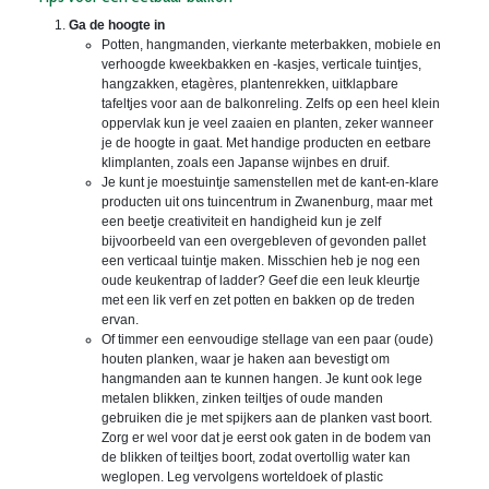
Ga de hoogte in
Potten, hangmanden, vierkante meterbakken, mobiele en
verhoogde kweekbakken en -kasjes, verticale tuintjes,
hangzakken, etagères, plantenrekken, uitklapbare
tafeltjes voor aan de balkonreling. Zelfs op een heel klein
oppervlak kun je veel zaaien en planten, zeker wanneer
je de hoogte in gaat. Met handige producten en eetbare
klimplanten, zoals een Japanse wijnbes en druif.
Je kunt je moestuintje samenstellen met de kant-en-klare
producten uit ons tuincentrum in Zwanenburg, maar met
een beetje creativiteit en handigheid kun je zelf
bijvoorbeeld van een overgebleven of gevonden pallet
een verticaal tuintje maken. Misschien heb je nog een
oude keukentrap of ladder? Geef die een leuk kleurtje
met een lik verf en zet potten en bakken op de treden
ervan.
Of timmer een eenvoudige stellage van een paar (oude)
houten planken, waar je haken aan bevestigt om
hangmanden aan te kunnen hangen. Je kunt ook lege
metalen blikken, zinken teiltjes of oude manden
gebruiken die je met spijkers aan de planken vast boort.
Zorg er wel voor dat je eerst ook gaten in de bodem van
de blikken of teiltjes boort, zodat overtollig water kan
weglopen. Leg vervolgens worteldoek of plastic