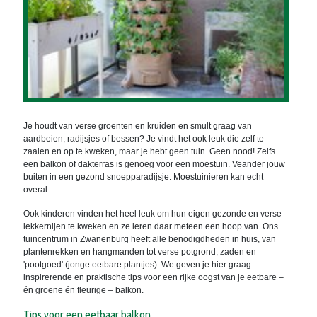
Je houdt van verse groenten en kruiden en smult graag van
aardbeien, radijsjes of bessen? Je vindt het ook leuk die zelf te
zaaien en op te kweken, maar je hebt geen tuin. Geen nood! Zelfs
een balkon of dakterras is genoeg voor een moestuin. Veander jouw
buiten in een gezond snoepparadijsje. Moestuinieren kan echt
overal.
Ook kinderen vinden het heel leuk om hun eigen gezonde en verse
lekkernijen te kweken en ze leren daar meteen een hoop van. Ons
tuincentrum in Zwanenburg heeft alle benodigdheden in huis, van
plantenrekken en hangmanden tot verse potgrond, zaden en
'pootgoed' (jonge eetbare plantjes). We geven je hier graag
inspirerende en praktische tips voor een rijke oogst van je eetbare –
én groene én fleurige – balkon.
Tips voor een eetbaar balkon