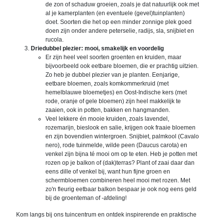
de zon of schaduw groeien, zoals je dat natuurlijk ook met
al je kamerplanten (en eventuele (gevel)tuinplanten)
doet. Soorten die het op een minder zonnige plek goed
doen zijn onder andere peterselie, radijs, sla, snijbiet en
rucola.
Driedubbel plezier: mooi, smakelijk en voordelig
Er zijn heel veel soorten groenten en kruiden, maar
bijvoorbeeld ook eetbare bloemen, die er prachtig uitzien.
Zo heb je dubbel plezier van je planten. Eenjarige,
eetbare bloemen, zoals komkommerkruid (met
hemelblauwe bloemetjes) en Oost-Indische kers (met
rode, oranje of gele bloemen) zijn heel makkelijk te
zaaien, ook in potten, bakken en hangmanden.
Veel lekkere én mooie kruiden, zoals lavendel,
rozemarijn, bieslook en salie, krijgen ook fraaie bloemen
en zijn bovendien wintergroen. Snijbiet, palmkool (Cavalo
nero), rode tuinmelde, wilde peen (Daucus carota) en
venkel zijn bijna té mooi om op te eten. Heb je potten met
rozen op je balkon of (dak)terras? Plant of zaai daar dan
eens dille of venkel bij, want hun fijne groen en
schermbloemen combineren heel mooi met rozen. Met
zo'n fleurig eetbaar balkon bespaar je ook nog eens geld
bij de groenteman of -afdeling!
Kom langs bij ons tuincentrum en ontdek inspirerende en praktische