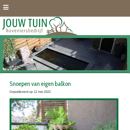
G
a
n
a
a
r
c
o
n
t
e
n
t
Snoepen van eigen balkon
Gepubliceerd op
12 mei 2022