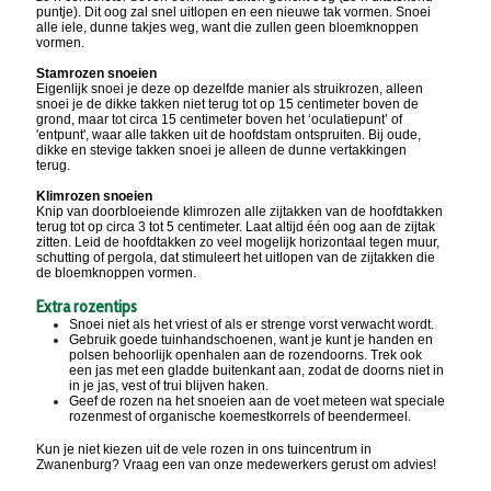
puntje). Dit oog zal snel uitlopen en een nieuwe tak vormen. Snoei
alle iele, dunne takjes weg, want die zullen geen bloemknoppen
vormen.
Stamrozen snoeien
Eigenlijk snoei je deze op dezelfde manier als struikrozen, alleen
snoei je de dikke takken niet terug tot op 15 centimeter boven de
grond, maar tot circa 15 centimeter boven het ‘oculatiepunt’ of
'entpunt', waar alle takken uit de hoofdstam ontspruiten. Bij oude,
dikke en stevige takken snoei je alleen de dunne vertakkingen
terug.
Klimrozen snoeien
Knip van doorbloeiende klimrozen alle zijtakken van de hoofdtakken
terug tot op circa 3 tot 5 centimeter. Laat altijd één oog aan de zijtak
zitten. Leid de hoofdtakken zo veel mogelijk horizontaal tegen muur,
schutting of pergola, dat stimuleert het uitlopen van de zijtakken die
de bloemknoppen vormen.
Extra rozentips
Snoei niet als het vriest of als er strenge vorst verwacht wordt.
Gebruik goede tuinhandschoenen, want je kunt je handen en
polsen behoorlijk openhalen aan de rozendoorns. Trek ook
een jas met een gladde buitenkant aan, zodat de doorns niet in
in je jas, vest of trui blijven haken.
Geef de rozen na het snoeien aan de voet meteen wat speciale
rozenmest of organische koemestkorrels of beendermeel.
Kun je niet kiezen uit de vele rozen in ons tuincentrum in
Zwanenburg? Vraag een van onze medewerkers gerust om advies!