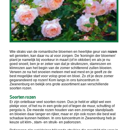
Wie straks van de romantische bloemen en heerlijke geur van
rozen
wil genieten, kan daar nu al voor zorgen. De 'koningin der bloemen'
plant je namelijk bij voorkeur in maart (of in oktober) en als je nu
goed snoeit, ben je er zeker van dat je struikrozen, stamrozen en
klimrozen aan het begin van de zomer schitterend zullen bloeien.
Verwen ze na het snoeien meteen met wat mest en je geeft ze de
best mogelijke start voor volop groei en bloei. Zo zit je deze zomer
gegarandeerd op rozen! Kom langs in ons tuincentrum in
Zwanenburg en bekijk ons grote assortiment aan verschillende
soorten rozen.
Soorten rozen
Er zijn ontelbaar veel soorten rozen. Dus je hebt er altijd wel een
plekje voor, of het nu in een grote pot of tegen de muur, schutting of
pergola is. De meeste rozen houden van een zonnige standplaats
en bloeien daar langer en rijker, maar er zijn ook rozen die best wat
schaduw kunnen hebben. In ons tuincentrum in Zwanenburg heb je
keuze uit klim-, stam- en struik- en patiorozen.