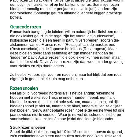
Patiorozen zijn wat kleiner blijvende struikjes die geschikt zijn voor in
een pot in je huiskamer of op het balkon of terras. Sommige rozen
bloeien eenmalig (een keer per jaar, meestal in juni), andere zijn
doorbloeiend. Sommige geuren uitbundig, andere krijgen prachtige
bottels.
Geurende rozen
Romantisch aangelegde tuiniers willen natuurlijk het liefst een roos
die ook lekker geurt. In de regel zijn het vooral de ‘ouderwetse’,
historische rozen die een heerlijk parfum verspreiden, soorten die
afstammen van de Franse rozen (Rosa gallica), de muskusroos
(Rosa moschata) en de Japanse bottelroos (Rosa rugosa). Maar
deze bloeien doorgaans eenmalig en zijn minder sterk dan de
‘moderne’ David Austen-rozen, die ook lekker kunnen ruiken, maar
dan minder sterk. David Austen-rozen zijn dan weer minder gevoelig
voor ziektes en zijn doorbloeiers.
Zo heeft elke roos zijn voor- en nadelen, maar feit blijft dat een roos
eigenlijk in geen enkele tuin mag ontbreken.
Rozen snoeien
Net als bij bijvoorbeeld hortensia’s is het belangrijk rekening te
houden met welke soort roos je onder handen neemt. Eenmalig
bloeiende rozen (die niet het hele seizoen, maar alleen in juni rijk
bloeien) snoei je niet nu, maar na de bloei, anders zullen ze dit jaar
niet bloeien. Nieuw aangeplante rozen hoef je de eerste twee tot drie
jaar sowieso niet te snoeien. Waar je nu wel de schone en scherpe
snoeischaar in kunt zetten én hoe je dat doet lees je hieronder.
Struikrozen snoeien
Snoei de dikke takken terug tot 10 tot 15 centimeter boven de grond,
zo’n centimeter boven een naar buiten gericht oog (zo’n uitstekend