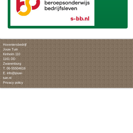
Hoveniersbedrijf
Jouw Tuin
Kinheim 110
1161 DD
Zwanenburg
T. 06-55504616
E.
info@jouw-
tuin.nl
Privacy policy