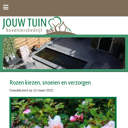
G
a
n
a
a
r
c
o
n
t
e
n
t
Rozen kiezen, snoeien en verzorgen
Gepubliceerd op
12 maart 2022