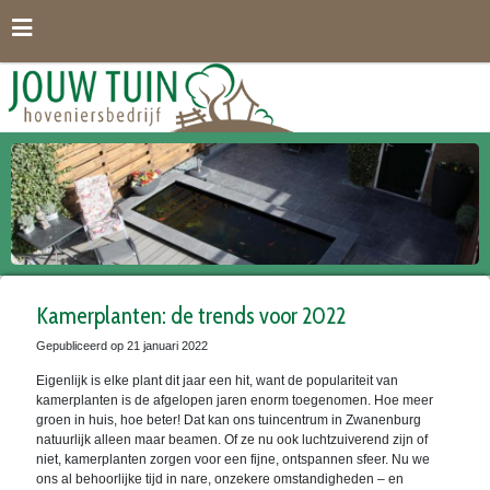
G
a
n
a
a
r
c
o
n
t
e
n
t
Kamerplanten: de trends voor 2022
Gepubliceerd op
21 januari 2022
Eigenlijk is elke plant dit jaar een hit, want de populariteit van
kamerplanten is de afgelopen jaren enorm toegenomen. Hoe meer
groen in huis, hoe beter! Dat kan ons tuincentrum in Zwanenburg
natuurlijk alleen maar beamen. Of ze nu ook luchtzuiverend zijn of
niet, kamerplanten zorgen voor een fijne, ontspannen sfeer. Nu we
ons al behoorlijke tijd in nare, onzekere omstandigheden – en