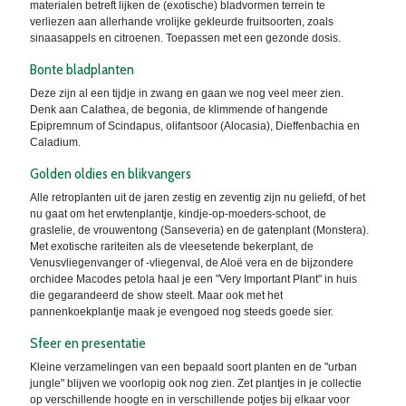
materialen betreft lijken de (exotische) bladvormen terrein te
verliezen aan allerhande vrolijke gekleurde fruitsoorten, zoals
sinaasappels en citroenen. Toepassen met een gezonde dosis.
Bonte bladplanten
Deze zijn al een tijdje in zwang en gaan we nog veel meer zien.
Denk aan Calathea, de begonia, de klimmende of hangende
Epipremnum of Scindapus, olifantsoor (Alocasia), Dieffenbachia en
Caladium.
Golden oldies en blikvangers
Alle retroplanten uit de jaren zestig en zeventig zijn nu geliefd, of het
nu gaat om het erwtenplantje, kindje-op-moeders-schoot, de
graslelie, de vrouwentong (Sanseveria) en de gatenplant (Monstera).
Met exotische rariteiten als de vleesetende bekerplant, de
Venusvliegenvanger of -vliegenval, de Aloë vera en de bijzondere
orchidee Macodes petola haal je een "Very Important Plant" in huis
die gegarandeerd de show steelt. Maar ook met het
pannenkoekplantje maak je evengoed nog steeds goede sier.
Sfeer en presentatie
Kleine verzamelingen van een bepaald soort planten en de "urban
jungle" blijven we voorlopig ook nog zien. Zet plantjes in je collectie
op verschillende hoogte en in verschillende potjes bij elkaar voor