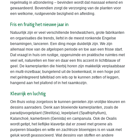
regelmatig in afzondering – bevinden wordt dat massaal erkend en
gewaardeerd. Bovendien zorgt de verzorging van de planten voor
een welkome, rustgevende bezigheid en afleiding.
Fris en fruitig het nieuwe jaar in
Natuurlijk zijn er veel verschillende trendwatchers, grote fabrikanten
en organisaties die trends, liefst in de meest ronkende Engelse
benamingen, lanceren. Een ding moge duidelijk zijn. We zijn
allemaal moe van de afgelopen periode en toe aan een frisse start.
Dat vraagt in huis om rustige, opgeruimde en praktische ruimtes met
veel wit, naturellen en hier en daar een fris accent in lichtblauw of
geel. De kamerplanten die hierbij horen zijn makkelijk verplaatsbaar
en multi-inzetbaar, bungelend uit de boekenkast, in een hoge pot
met geïntegreerd tafelblad om iets op te kunnen zetten of leggen,
hangend aan het plafond of in het raamkozijn.
Kleurrijk en luchtig
Om thuis volop zorgeloos te kunnen genieten zijn vrolijke kleuren en
dessins aanraders. Denk aan bloeiende kamerplanten, zoals de
paradijsvogelplant (Strelitzia), lepelplant (Spathiphyllum),
Kalanchoë, kamerbrem (Genista) en campanula. Ook de Oxalis
wordt getipt, het lieflijke klavertje dat er zowel met groene als
purperen blaadjes en witte en zachtroze bloempjes is en vaak met
geluk wordt geassocieerd. Wat dessins van stoffen en andere