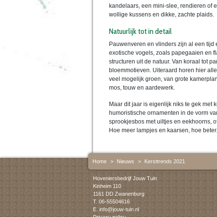
kandelaars, een mini-slee, rendieren of 
wollige kussens en dikke, zachte plaids.
Natuurlijk tot in detail
Pauwenveren en vlinders zijn al een tijd
exotische vogels, zoals papegaaien en fl
structuren uit de natuur. Van koraal tot p
bloemmotieven. Uiteraard horen hier alle
veel mogelijk groen, van grote kamerpla
mos, touw en aardewerk.
Maar dit jaar is eigenlijk niks te gek met 
humoristische ornamenten in de vorm van
sprookjesbos met uiltjes en eekhoorns, of 
Hoe meer lampjes en kaarsen, hoe beter. 
Home
>
Nieuws
>
Kersttrends 2021
Hoveniersbedrijf Jouw Tuin
Kinheim 110
1161 DD Zwanenburg
T. 06-55504616
E.
info@jouw-tuin.nl