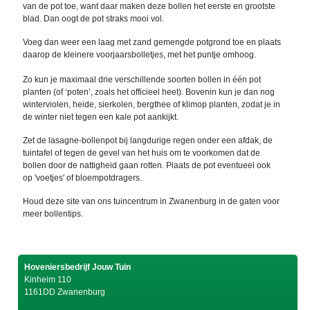
van de pot toe, want daar maken deze bollen het eerste en grootste
blad. Dan oogt de pot straks mooi vol.
Voeg dan weer een laag met zand gemengde potgrond toe en plaats
daarop de kleinere voorjaarsbolletjes, met het puntje omhoog.
Zo kun je maximaal drie verschillende soorten bollen in één pot
planten (of ‘poten’, zoals het officieel heet). Bovenin kun je dan nog
winterviolen, heide, sierkolen, bergthee of klimop planten, zodat je in
de winter niet tegen een kale pot aankijkt.
Zet de lasagne-bollenpot bij langdurige regen onder een afdak, de
tuintafel of tegen de gevel van het huis om te voorkomen dat de
bollen door de nattigheid gaan rotten. Plaats de pot eventueel ook
op 'voetjes' of bloempotdragers.
Houd deze site van ons tuincentrum in Zwanenburg in de gaten voor
meer bollentips.
Hoveniersbedrijf Jouw Tuin
Kinheim 110
1161DD Zwanenburg