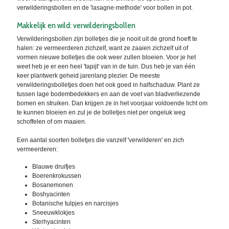
verwilderingsbollen en de 'lasagne-methode' voor bollen in pot.
Makkelijk en wild: verwilderingsbollen
Verwilderingsbollen zijn bolletjes die je nooit uit de grond hoeft te
halen: ze vermeerderen zichzelf, want ze zaaien zichzelf uit of
vormen nieuwe bolletjes die ook weer zullen bloeien. Voor je het
weet heb je er een heel 'tapijt' van in de tuin. Dus heb je van één
keer plantwerk geheid jarenlang plezier. De meeste
verwilderingsbolletjes doen het ook goed in halfschaduw. Plant ze
tussen lage bodembedekkers en aan de voet van bladverliezende
bomen en struiken. Dan krijgen ze in het voorjaar voldoende licht om
te kunnen bloeien en zul je de bolletjes niet per ongeluk weg
schoffelen of om maaien.
Een aantal soorten bolletjes die vanzelf 'verwilderen' en zich
vermeerderen:
Blauwe druifjes
Boerenkrokussen
Bosanemonen
Boshyacinten
Botanische tulpjes en narcisjes
Sneeuwklokjes
Sterhyacinten