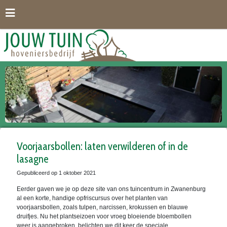
G
a
n
a
a
r
c
o
n
t
e
n
t
Voorjaarsbollen: laten verwilderen of in de
lasagne
Gepubliceerd op
1 oktober 2021
Eerder gaven we je op deze site van ons tuincentrum in Zwanenburg
al een korte, handige opfriscursus over het planten van
voorjaarsbollen, zoals tulpen, narcissen, krokussen en blauwe
druifjes. Nu het plantseizoen voor vroeg bloeiende bloembollen
weer is aangebroken, belichten we dit keer de speciale