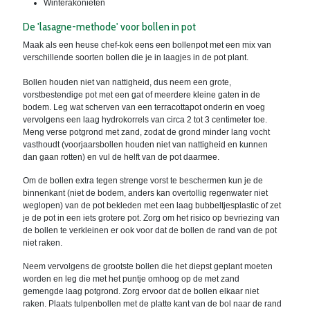
Winterakonieten
De 'lasagne-methode' voor bollen in pot
Maak als een heuse chef-kok eens een bollenpot met een mix van
verschillende soorten bollen die je in laagjes in de pot plant.
Bollen houden niet van nattigheid, dus neem een grote,
vorstbestendige pot met een gat of meerdere kleine gaten in de
bodem. Leg wat scherven van een terracottapot onderin en voeg
vervolgens een laag hydrokorrels van circa 2 tot 3 centimeter toe.
Meng verse potgrond met zand, zodat de grond minder lang vocht
vasthoudt (voorjaarsbollen houden niet van nattigheid en kunnen
dan gaan rotten) en vul de helft van de pot daarmee.
Om de bollen extra tegen strenge vorst te beschermen kun je de
binnenkant (niet de bodem, anders kan overtollig regenwater niet
weglopen) van de pot bekleden met een laag bubbeltjesplastic of zet
je de pot in een iets grotere pot. Zorg om het risico op bevriezing van
de bollen te verkleinen er ook voor dat de bollen de rand van de pot
niet raken.
Neem vervolgens de grootste bollen die het diepst geplant moeten
worden en leg die met het puntje omhoog op de met zand
gemengde laag potgrond. Zorg ervoor dat de bollen elkaar niet
raken. Plaats tulpenbollen met de platte kant van de bol naar de rand