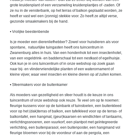
grote kruidenplant of een verzameling kruidenplantjes of -zaden. Of
ze nu in de vensterbank, op het terras of balkon geplaatst worden, ze
heeft er vast wel een (zonnig) stekkie voor. Zo heeft ze altijd verse,
gezonde smaakmakers bij de hand.
• Vrolijke beestenbende
Is je moeder een dierenliefhebber? Zowel voor huisdieren als voor
spontane, natuurlijke tuingasten heeft ons tuincentrum in
Zwanenburg alles in huis. Van een hondenhok tot een insectenhotel,
van een vogeldrink- en badderschaal tot een nestkast of egelhuisje.
Ook kun je in ons tuincentrum of in onze webshop op zoek gaan
naar bij- en vlindervriendelijke planten of een waterornament of
kleine vijver, waar veel insecten en kleine dieren op af zullen komen.
• Sfeermakers voor de buitenkamer
Als moeders van gezelligheid en sfeer houdt is de keuze in ons
tuincentrum of onze webshop ook reuze. Te veel om op te noemen:
fleurige kussens voor op de tuinbank of tuinstoelen, een buitenkleed
voor op het (dak)terras of balkon, een tafelkleed voor op de terras- of
balkontafel, een hangmat, (geur)kaarsen en windlichten of lantaarns,
verlichtingssnoeren, een vuurkorf, een plantpot met geïntegreerde
verlichting, een buitenparasol, een buitenposter, een hangmand vol
fleurige bloemen voor bij de voordeur of aan de pergola, een