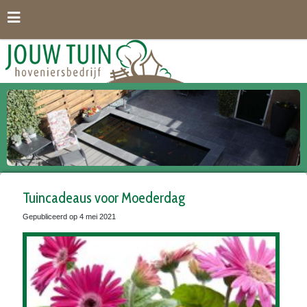
G
a
n
a
a
r
c
o
n
t
e
n
t
Tuincadeaus voor Moederdag
Gepubliceerd op
4 mei 2021