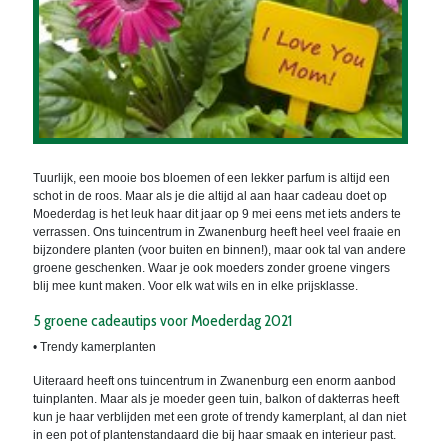
Tuurlijk, een mooie bos bloemen of een lekker parfum is altijd een
schot in de roos. Maar als je die altijd al aan haar cadeau doet op
Moederdag is het leuk haar dit jaar op 9 mei eens met iets anders te
verrassen. Ons tuincentrum in Zwanenburg heeft heel veel fraaie en
bijzondere planten (voor buiten en binnen!), maar ook tal van andere
groene geschenken. Waar je ook moeders zonder groene vingers
blij mee kunt maken. Voor elk wat wils en in elke prijsklasse.
5 groene cadeautips voor Moederdag 2021
• Trendy kamerplanten
Uiteraard heeft ons tuincentrum in Zwanenburg een enorm aanbod
tuinplanten. Maar als je moeder geen tuin, balkon of dakterras heeft
kun je haar verblijden met een grote of trendy kamerplant, al dan niet
in een pot of plantenstandaard die bij haar smaak en interieur past.