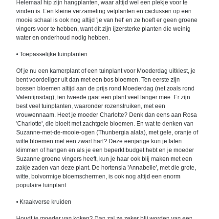
Helemaal hip zijn hangplanten, waar altijd wel een plekje voor te
vinden is. Een kleine verzameling vetplanten en cactussen op een
mooie schaal is ook nog altijd 'je van het' en ze hoeft er geen groene
vingers voor te hebben, want dit zijn ijzersterke planten die weinig
water en onderhoud nodig hebben.
• Toepasselijke tuinplanten
Of je nu een kamerplant of een tuinplant voor Moederdag uitkiest, je
bent voordeliger uit dan met een bos bloemen. Ten eerste zijn
bossen bloemen altijd aan de prijs rond Moederdag (net zoals rond
Valentijnsdag), ten tweede gaat een plant veel langer mee. Er zijn
best veel tuinplanten, waaronder rozenstruiken, met een
vrouwennaam. Heet je moeder Charlotte? Denk dan eens aan Rosa
'Charlotte', die bloeit met zachtgele bloemen. En wat te denken van
Suzanne-met-de-mooie-ogen (Thunbergia alata), met gele, oranje of
witte bloemen met een zwart hart? Deze eenjarige kun je laten
klimmen of hangen en als je een beperkt budget hebt en je moeder
Suzanne groene vingers heeft, kun je haar ook blij maken met een
zakje zaden van deze plant. De hortensia 'Annabelle', met die grote,
witte, bolvormige bloemschermen, is ook nog altijd een enorm
populaire tuinplant.
• Kraakverse kruiden
Houdt je moeder van koken? Dan zal ze zeker blij worden van een