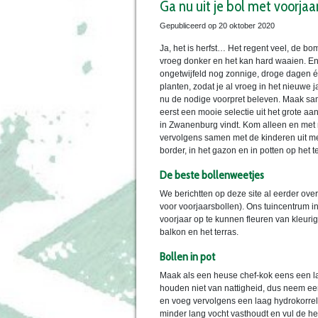
Ga nu uit je bol met voorjaar
Gepubliceerd op
20 oktober 2020
Ja, het is herfst… Het regent veel, de b
vroeg donker en het kan hard waaien. E
ongetwijfeld nog zonnige, droge dagen én
planten, zodat je al vroeg in het nieuwe
nu de nodige voorpret beleven. Maak sa
eerst een mooie selectie uit het grote aa
in Zwanenburg vindt. Kom alleen en met 
vervolgens samen met de kinderen uit met
border, in het gazon en in potten op het 
De beste bollenweetjes
We berichtten op deze site al eerder ove
voor voorjaarsbollen). Ons tuincentrum in 
voorjaar op te kunnen fleuren van kleuri
balkon en het terras.
Bollen in pot
Maak als een heuse chef-kok eens een las
houden niet van nattigheid, dus neem ee
en voeg vervolgens een laag hydrokorrels
minder lang vocht vasthoudt en vul de he