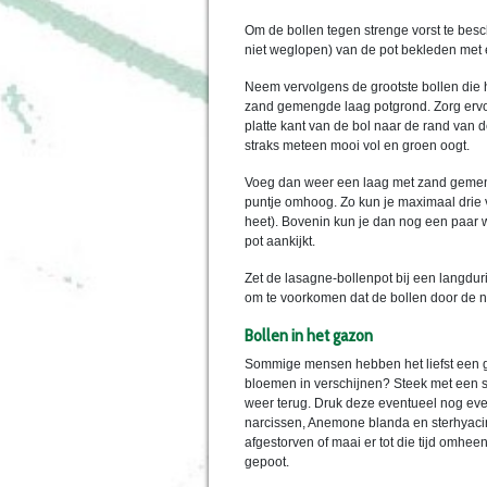
Om de bollen tegen strenge vorst te bes
niet weglopen) van de pot bekleden met een
Neem vervolgens de grootste bollen die 
zand gemengde laag potgrond. Zorg ervoor
platte kant van de bol naar de rand van d
straks meteen mooi vol en groen oogt.
Voeg dan weer een laag met zand gemengd
puntje omhoog. Zo kun je maximaal drie ve
heet). Bovenin kun je dan nog een paar wi
pot aankijkt.
Zet de lasagne-bollenpot bij een langdur
om te voorkomen dat de bollen door de na
Bollen in het gazon
Sommige mensen hebben het liefst een gla
bloemen in verschijnen? Steek met een sp
weer terug. Druk deze eventueel nog eve
narcissen, Anemone blanda en sterhyacint
afgestorven of maai er tot die tijd omhee
gepoot.