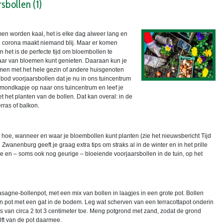
sbollen (1)
omen worden kaal, het is elke dag alweer lang en
n corona maakt niemand blij. Maar er komen
 het is de perfecte tijd om bloembollen te
 jaar van bloemen kunt genieten. Daaraan kun je
men met het hele gezin of andere huisgenoten
nbod voorjaarsbollen dat je nu in ons tuincentrum
mondkapje op naar ons tuincentrum en leef je
 het planten van de bollen. Dat kan overal: in de
terras of balkon.
r hoe, wanneer en waar je bloembollen kunt planten (zie het nieuwsbericht Tijd
Zwanenburg geeft je graag extra tips om straks al in de winter en in het prille
ge en – soms ook nog geurige – bloeiende voorjaarsbollen in de tuin, op het
agne-bollenpot, met een mix van bollen in laagjes in een grote pot. Bollen
n pot met een gat in de bodem. Leg wat scherven van een terracottapot onderin
 van circa 2 tot 3 centimeter toe. Meng potgrond met zand, zodat de grond
lft van de pot daarmee.