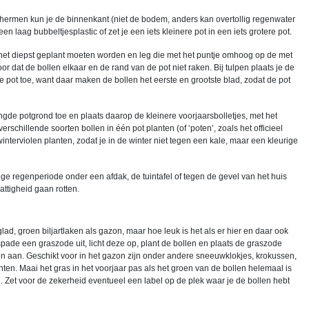
chermen kun je de binnenkant (niet de bodem, anders kan overtollig regenwater
 laag bubbeltjesplastic of zet je een iets kleinere pot in een iets grotere pot.
het diepst geplant moeten worden en leg die met het puntje omhoog op de met
 dat de bollen elkaar en de rand van de pot niet raken. Bij tulpen plaats je de
e pot toe, want daar maken de bollen het eerste en grootste blad, zodat de pot
e potgrond toe en plaats daarop de kleinere voorjaarsbolletjes, met het
rschillende soorten bollen in één pot planten (of ‘poten’, zoals het officieel
nterviolen planten, zodat je in de winter niet tegen een kale, maar een kleurige
ige regenperiode onder een afdak, de tuintafel of tegen de gevel van het huis
ttigheid gaan rotten.
d, groen biljartlaken als gazon, maar hoe leuk is het als er hier en daar ook
ade een graszode uit, licht deze op, plant de bollen en plaats de graszode
n aan. Geschikt voor in het gazon zijn onder andere sneeuwklokjes, krokussen,
en. Maai het gras in het voorjaar pas als het groen van de bollen helemaal is
n. Zet voor de zekerheid eventueel een label op de plek waar je de bollen hebt