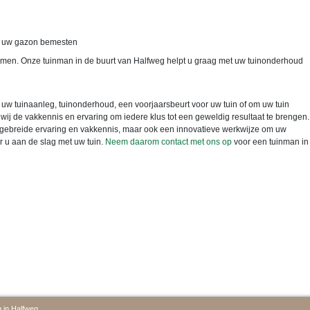
f uw gazon bemesten
en. Onze tuinman in de buurt van Halfweg helpt u graag met uw tuinonderhoud
 uw tuinaanleg, tuinonderhoud, een voorjaarsbeurt voor uw tuin of om uw tuin
wij de vakkennis en ervaring om iedere klus tot een geweldig resultaat te brengen.
uitgebreide ervaring en vakkennis, maar ook een innovatieve werkwijze om uw
r u aan de slag met uw tuin.
Neem daarom contact met ons op
voor een tuinman in
 in Halfweg