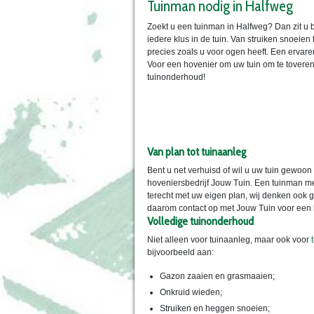
Tuinman nodig in Halfweg
Zoekt u een tuinman in Halfweg? Dan zit u b
iedere klus in de tuin. Van struiken snoeie
precies zoals u voor ogen heeft. Een ervare
Voor een hovenier om uw tuin om te toveren
tuinonderhoud!
Van plan tot tuinaanleg
Bent u net verhuisd of wil u uw tuin gewoon
hoveniersbedrijf Jouw Tuin. Een tuinman met
terecht met uw eigen plan, wij denken ook 
daarom contact op met Jouw Tuin voor een h
Volledige tuinonderhoud
Niet alleen voor tuinaanleg, maar ook voor
bijvoorbeeld aan:
Gazon zaaien en grasmaaien;
Onkruid wieden;
Struiken en heggen snoeien;