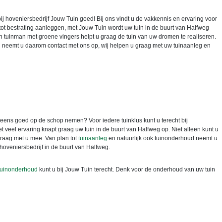
ij hoveniersbedrijf Jouw Tuin goed! Bij ons vindt u de vakkennis en ervaring voor
n tot bestrating aanleggen, met Jouw Tuin wordt uw tuin in de buurt van Halfweg
n tuinman met groene vingers helpt u graag de tuin van uw dromen te realiseren.
 neemt u daarom contact met ons op, wij helpen u graag met uw tuinaanleg en
 eens goed op de schop nemen? Voor iedere tuinklus kunt u terecht bij
 veel ervaring knapt graag uw tuin in de buurt van Halfweg op. Niet alleen kunt u
graag met u mee. Van plan tot
tuinaanleg
en natuurlijk ook tuinonderhoud neemt u
oveniersbedrijf in de buurt van Halfweg.
tuinonderhoud
kunt u bij Jouw Tuin terecht. Denk voor de onderhoud van uw tuin