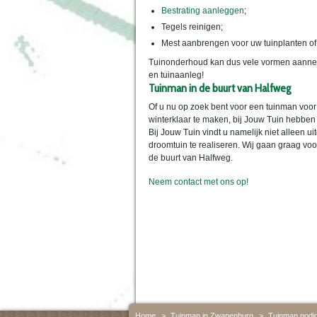
Bestrating aanleggen
;
Tegels reinigen;
Mest aanbrengen voor uw tuinplanten o
Tuinonderhoud kan dus vele vormen aannem
en tuinaanleg!
Tuinman in de buurt van Halfweg
Of u nu op zoek bent voor een tuinman voor
winterklaar te maken, bij Jouw Tuin hebben 
Bij Jouw Tuin vindt u namelijk niet alleen 
droomtuin te realiseren. Wij gaan graag voo
de buurt van Halfweg.
Neem contact met ons op!
Home
>
Tuinman in Zwanenburg
>
Tuinman nodig